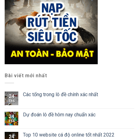
Bài viết mới nhất
Các tổng trong lô đề chính xác nhất
24
Th6
Dự đoán lô đề hôm nay chuẩn xác
24
Th6
Top 10 website cá độ online tốt nhất 2022
24