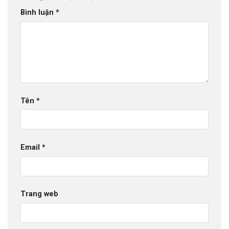
Bình luận
*
Tên
*
Email
*
Trang web