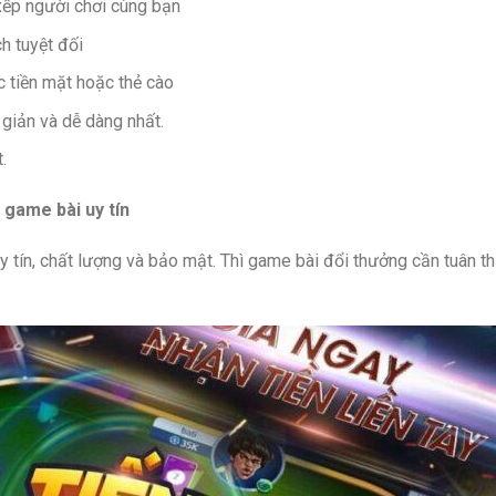
 xếp người chơi cùng bạn
h tuyệt đối
 tiền mặt hoặc thẻ cào
 giản và dễ dàng nhất.
.
 game bài uy tín
y tín, chất lượng và bảo mật. Thì game bài đổi thưởng cần tuân t