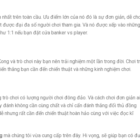
nhất trên toàn cầu. Ưu điểm lớn của nó đó là sự đơn giản, dễ chơ
út được đại đa số người chơi tham gia. Và nó được xếp vào nhữn
như 1:1 nếu bạn đặt cửa banker vs player.
ong và trò chơi này bạn nên trải nghiệm một lần trong đời. Chơi t
iến thắng bạn cần đến chiến thuật và những kinh nghiệm chơi.
 trò chơi có lượng người chơi đông đảo. Và cách chơi đơn giản a
ày đánh không cần cùng chất và chỉ cẩn đánh thắng đối thủ đồng
ễ nhưng rất cần đến chiến thuật hoàn hảo cùng với việc đọc kĩ
g
mà chúng tôi vừa cung cấp trên đây. Hi vọng, sẽ giúp bạn có đ