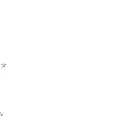
 từ
m
ời