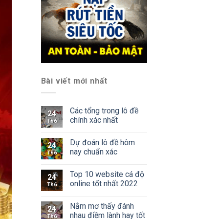
Bài viết mới nhất
Các tổng trong lô đề
24
chính xác nhất
Th6
Dự đoán lô đề hôm
24
nay chuẩn xác
Th6
Top 10 website cá độ
24
online tốt nhất 2022
Th6
Nằm mơ thấy đánh
24
nhau điềm lành hay tốt
Th6