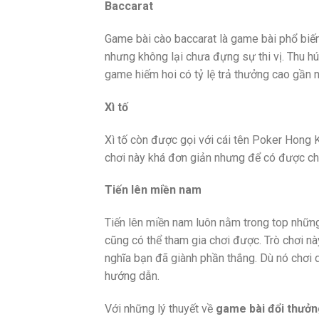
Baccarat
Game bài cào baccarat là game bài phổ biến 
nhưng không lại chưa đựng sự thi vị. Thu h
game hiếm hoi có tỷ lệ trả thưởng cao gần 
Xì tố
Xì tố còn được gọi với cái tên Poker Hong K
chơi này khá đơn giản nhưng để có được ch
Tiến lên miền nam
Tiến lên miền nam luôn nằm trong top những
cũng có thể tham gia chơi được. Trò chơi n
nghĩa bạn đã giành phần thắng. Dù nó chơi d
hướng dẫn.
Với những lý thuyết về
game bài đổi thưởn