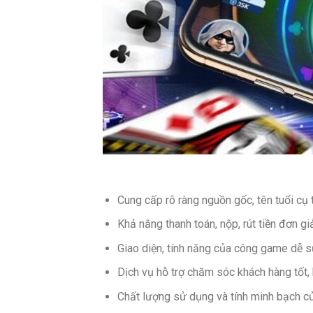
Cung cấp rõ ràng nguồn gốc, tên tuổi cụ
Khả năng thanh toán, nộp, rút tiền đơn gi
Giao diện, tính năng của công game dễ s
Dịch vụ hỗ trợ chăm sóc khách hàng tốt,
Chất lượng sử dụng và tính minh bạch 