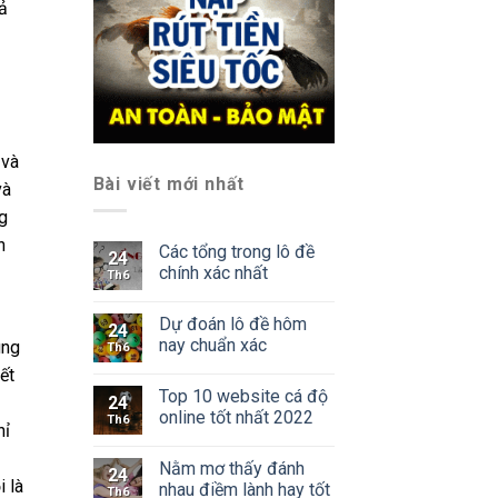
ả
 và
Bài viết mới nhất
và
g
n
Các tổng trong lô đề
24
chính xác nhất
Th6
Dự đoán lô đề hôm
24
nay chuẩn xác
úng
Th6
ết
Top 10 website cá độ
24
online tốt nhất 2022
Th6
hỉ
Nằm mơ thấy đánh
24
i là
nhau điềm lành hay tốt
Th6