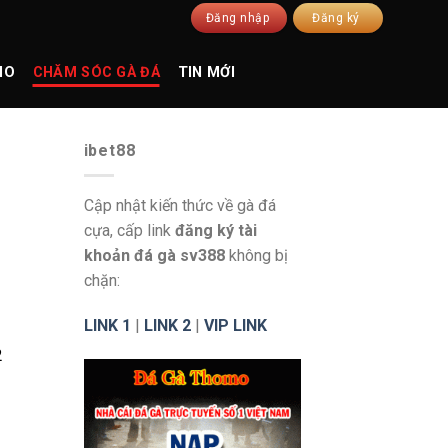
Đăng nhập
Đăng ký
NO
CHĂM SÓC GÀ ĐÁ
TIN MỚI
ibet88
Cập nhật kiến thức về gà đá
cựa, cấp link
đăng ký tài
khoản đá gà sv388
không bị
chặn:
LINK 1
|
LINK 2
|
VIP LINK
2