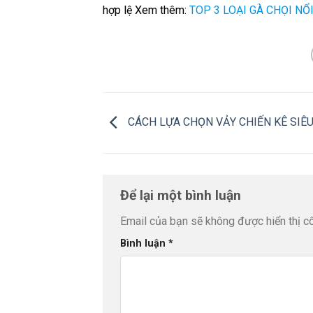
hợp lệ Xem thêm:
TOP 3 LOẠI GÀ CHỌI NỔ
CÁCH LỰA CHỌN VẢY CHIẾN KÊ SIÊU
Để lại một bình luận
Email của bạn sẽ không được hiển thị cô
Bình luận
*