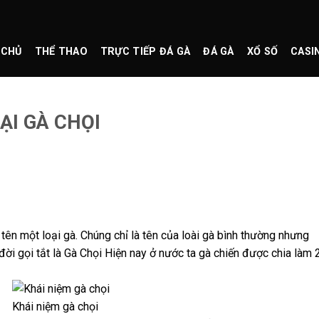
 CHỦ
THỂ THAO
TRỰC TIẾP ĐÁ GÀ
ĐÁ GÀ
XỔ SỐ
CASI
ẠI GÀ CHỌI
 tên một loại gà. Chúng chỉ là tên của loài gà bình thường nhưng
ời gọi tắt là Gà Chọi Hiện nay ở nước ta gà chiến được chia làm 
Khái niệm gà chọi